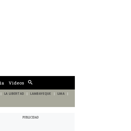
ia
Videos
Cuadro
de
búsqueda
LA LIBERTAD
LAMBAYEQUE
LIMA