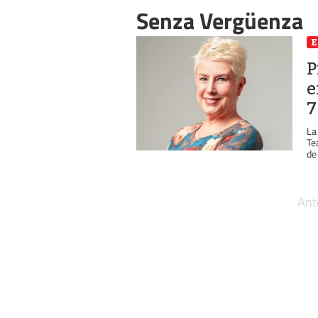
Senza Vergüenza
E
P
e
7
La
Te
de
Ant