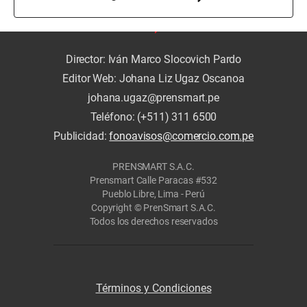
Director: Iván Marco Slocovich Pardo
Editor Web: Johana Liz Ugaz Oscanoa
johana.ugaz@prensmart.pe
Teléfono: (+511) 311 6500
Publicidad:
fonoavisos@comercio.com.pe
PRENSMART S.A.C.
Prensmart Calle Paracas #532
Pueblo Libre, Lima - Perú
Copyright © PrenSmart S.A.C.
Todos los derechos reservados
Términos y Condiciones