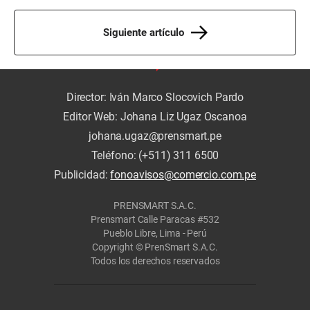
Siguiente artículo
Director: Iván Marco Slocovich Pardo
Editor Web: Johana Liz Ugaz Oscanoa
johana.ugaz@prensmart.pe
Teléfono: (+511) 311 6500
Publicidad:
fonoavisos@comercio.com.pe
PRENSMART S.A.C.
Prensmart Calle Paracas #532
Pueblo Libre, Lima - Perú
Copyright © PrenSmart S.A.C.
Todos los derechos reservados