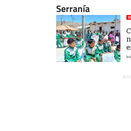
Serranía
I
C
n
e
In
Ant