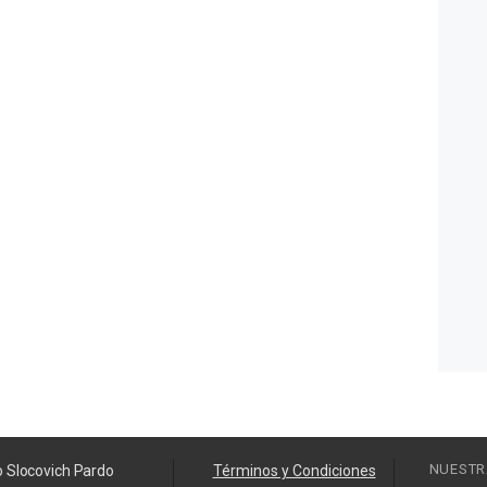
NUESTR
o Slocovich Pardo
Términos y Condiciones