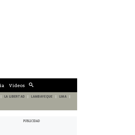
ia
Videos
Cuadro
de
búsqueda
LA LIBERTAD
LAMBAYEQUE
LIMA