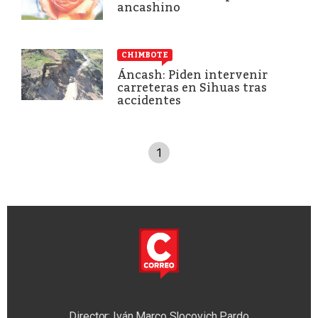
ancashino
CHIMBOTE
Áncash: Piden intervenir
carreteras en Sihuas tras
accidentes
1
Director: Iván Marco Slocovich Pardo