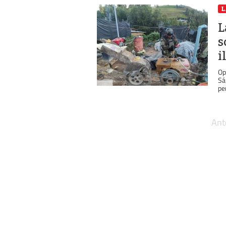
L
L
s
i
Op
Sá
pe
Ant