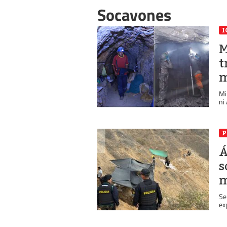
Socavones
I
M
t
m
Mi
ni
P
Á
s
m
Se
ex