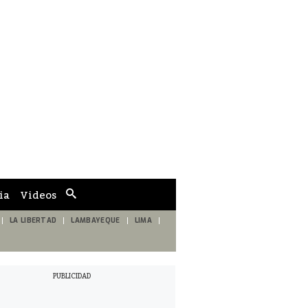
ia
Videos
Cuadro
de
búsqueda
LA LIBERTAD
LAMBAYEQUE
LIMA