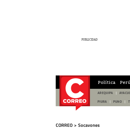
Política
Per
AREQUIPA
AYACU
PIURA
PUNO
CORREO
>
Socavones