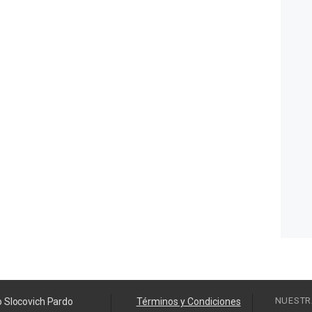
NUESTR
o Slocovich Pardo
Términos y Condiciones