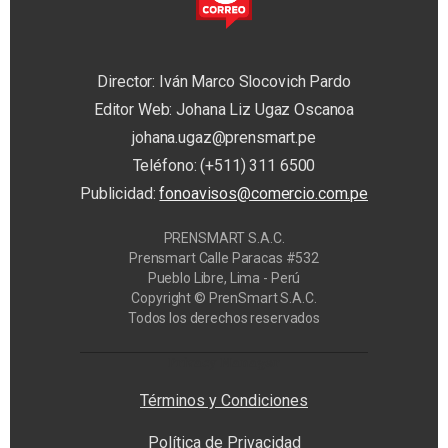
Director: Iván Marco Slocovich Pardo
Editor Web: Johana Liz Ugaz Oscanoa
johana.ugaz@prensmart.pe
Teléfono: (+511) 311 6500
Publicidad:
fonoavisos@comercio.com.pe
PRENSMART S.A.C.
Prensmart Calle Paracas #532
Pueblo Libre, Lima - Perú
Copyright © PrenSmart S.A.C.
Todos los derechos reservados
Privacy Manager
Términos y Condiciones
Política de Privacidad