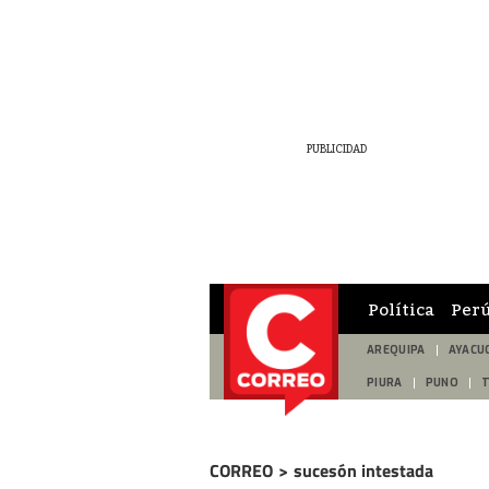
Política
Per
AREQUIPA
AYACU
PIURA
PUNO
CORREO
>
sucesón intestada