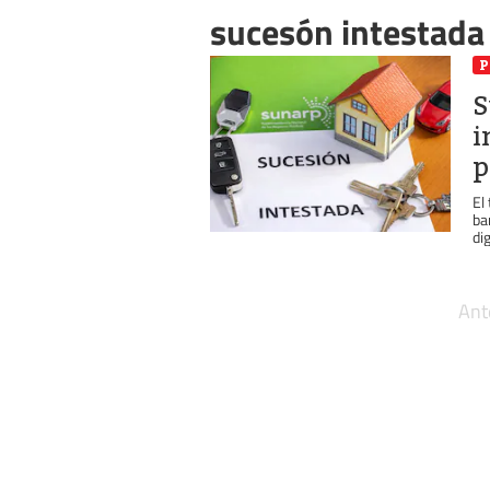
sucesón intestada
P
S
i
p
El
ba
di
Ant