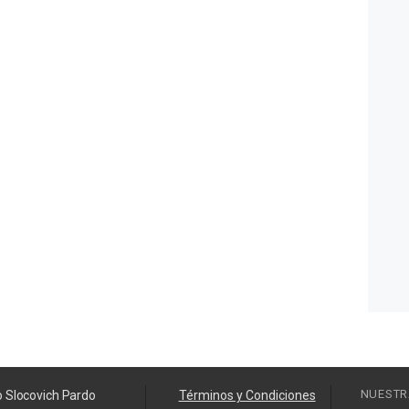
NUESTR
o Slocovich Pardo
Términos y Condiciones