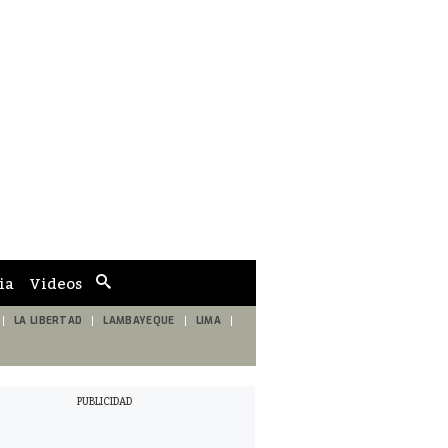
ia
Videos
Cuadro
de
búsqueda
LA LIBERTAD
LAMBAYEQUE
LIMA