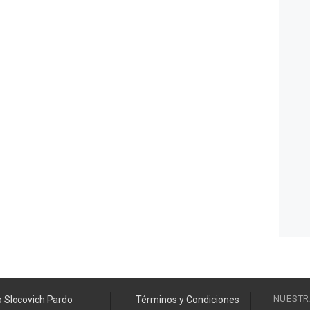
NUESTR
o Slocovich Pardo
Términos y Condiciones