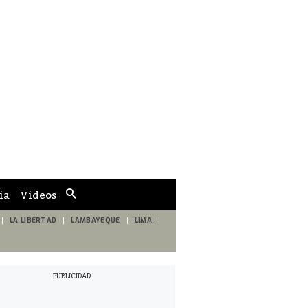
ia
Videos
Cuadro
de
búsqueda
LA LIBERTAD
LAMBAYEQUE
LIMA