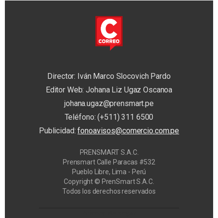
Director: Iván Marco Slocovich Pardo
Editor Web: Johana Liz Ugaz Oscanoa
johana.ugaz@prensmart.pe
Teléfono: (+511) 311 6500
Publicidad:
fonoavisos@comercio.com.pe
PRENSMART S.A.C.
Prensmart Calle Paracas #532
Pueblo Libre, Lima - Perú
Copyright © PrenSmart S.A.C.
Todos los derechos reservados
Privacy Manager