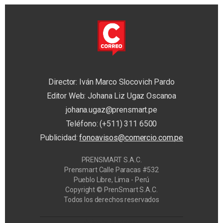
Director: Iván Marco Slocovich Pardo
Editor Web: Johana Liz Ugaz Oscanoa
johana.ugaz@prensmart.pe
Teléfono: (+511) 311 6500
Publicidad:
fonoavisos@comercio.com.pe
PRENSMART S.A.C.
Prensmart Calle Paracas #532
Pueblo Libre, Lima - Perú
Copyright © PrenSmart S.A.C.
Todos los derechos reservados
Privacy Manager