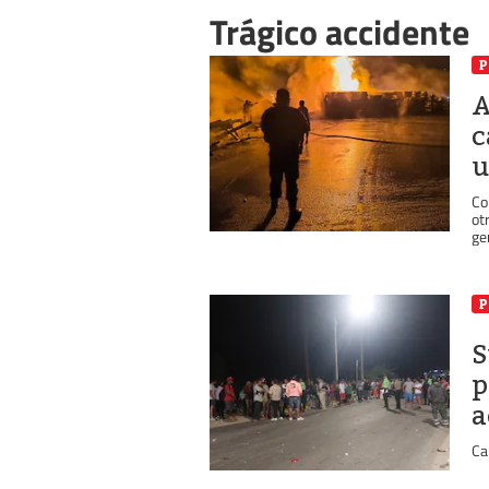
Trágico accidente
P
A
c
u
Co
ot
ge
P
S
p
a
Ca