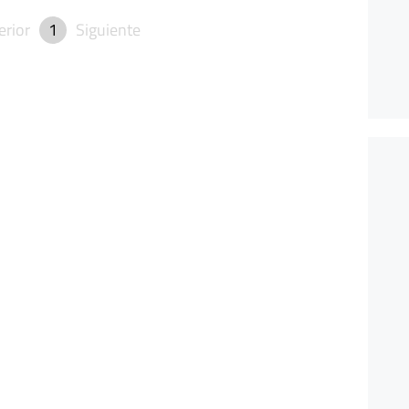
erior
1
Siguiente