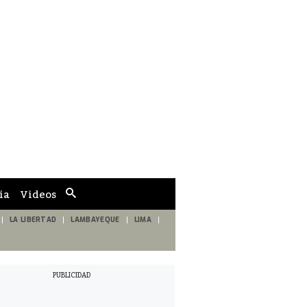
ia
Videos
Cuadro
de
búsqueda
LA LIBERTAD
LAMBAYEQUE
LIMA