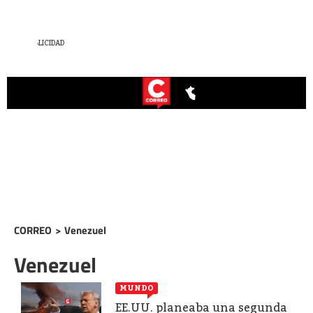
CORREO
>
Venezuel
Venezuel
MUNDO
EE.UU. planeaba una segunda