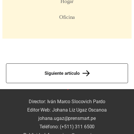
Siguiente artículo
Director: Iván Marco Slocovich Pardo
Editor Web: Johana Liz Ugaz Oscanoa
johana.ugaz@prensmart.pe
Teléfono: (+511) 311 6500