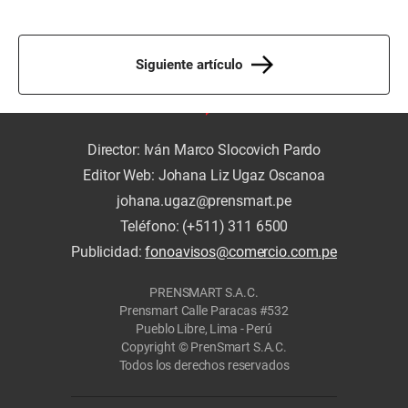
Siguiente artículo
Director: Iván Marco Slocovich Pardo
Editor Web: Johana Liz Ugaz Oscanoa
johana.ugaz@prensmart.pe
Teléfono: (+511) 311 6500
Publicidad:
fonoavisos@comercio.com.pe
PRENSMART S.A.C.
Prensmart Calle Paracas #532
Pueblo Libre, Lima - Perú
Copyright © PrenSmart S.A.C.
Todos los derechos reservados