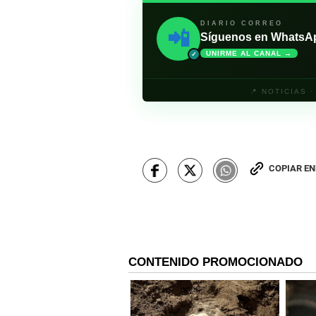
DIARIO CORREO
📲
Síguenos en WhatsApp 
UNIRME AL CANAL →
✓
📍 NOTICIAS 
COPIAR E