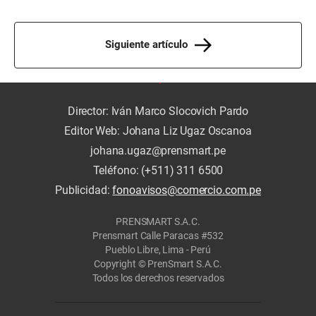
Siguiente artículo
Director: Iván Marco Slocovich Pardo
Editor Web: Johana Liz Ugaz Oscanoa
johana.ugaz@prensmart.pe
Teléfono: (+511) 311 6500
Publicidad:
fonoavisos@comercio.com.pe
PRENSMART S.A.C.
Prensmart Calle Paracas #532
Pueblo Libre, Lima - Perú
Copyright © PrenSmart S.A.C.
Todos los derechos reservados