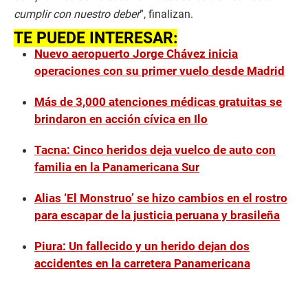
cumplir con nuestro deber
”, finalizan.
TE PUEDE INTERESAR:
Nuevo aeropuerto Jorge Chávez inicia
operaciones con su primer vuelo desde Madrid
Más de 3,000 atenciones médicas gratuitas se
brindaron en acción cívica en Ilo
Tacna: Cinco heridos deja vuelco de auto con
familia en la Panamericana Sur
Alias ‘El Monstruo’ se hizo cambios en el rostro
para escapar de la justicia peruana y brasileña
Piura: Un fallecido y un herido dejan dos
accidentes en la carretera Panamericana