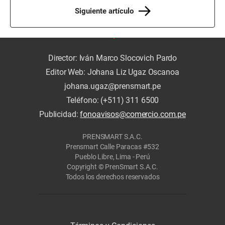
Siguiente artículo
Director: Iván Marco Slocovich Pardo
Editor Web: Johana Liz Ugaz Oscanoa
johana.ugaz@prensmart.pe
Teléfono: (+511) 311 6500
Publicidad:
fonoavisos@comercio.com.pe
PRENSMART S.A.C.
Prensmart Calle Paracas #532
Pueblo Libre, Lima - Perú
Copyright © PrenSmart S.A.C.
Todos los derechos reservados