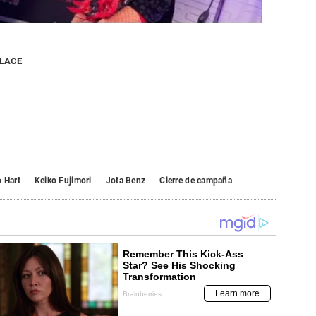
NLACE
 Hart
Keiko Fujimori
Jota Benz
Cierre de campaña