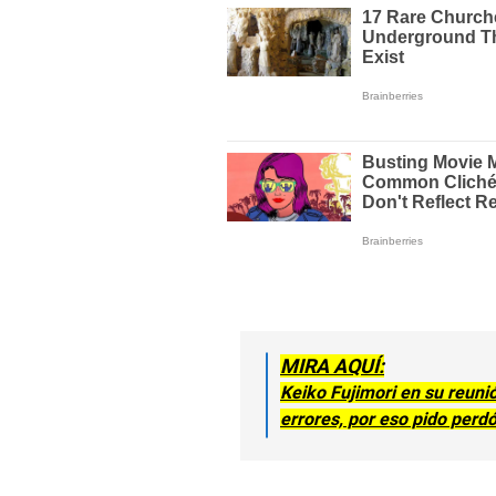
MIRA AQUÍ:
Keiko Fujimori en su reun
errores, por eso pido perd