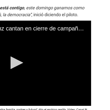
 está contigo
, este domingo ganamos como
, la democracia”,
inició diciendo el piloto.
Mario Hart y Jota Benz cantan en cierre de campaña de Keiko Fujimori - Canal N
a familia, padres y futuro”, dijo el exchico reality. Video: Canal N