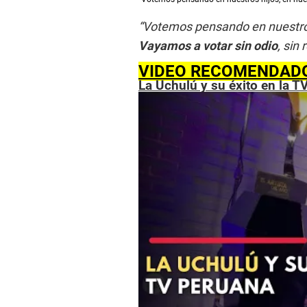
s
e
“Votemos pensando en nuestros 
c
o
Vayamos a votar sin odio
, sin
n
d
VIDEO RECOMENDAD
s
o
La Uchulú y su éxito en la T
f
0
s
e
c
o
n
d
s
V
o
l
u
m
e
9
0
%