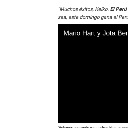
“Muchos éxitos, Keiko.
El Perú
sea, este domingo gana el Perú
0
“Votemos pensando en nuestros hijos, en nuestr