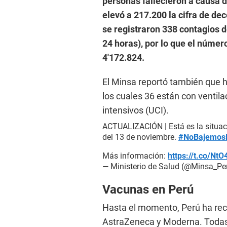
personas fallecieron a causa 
elevó a 217.200 la cifra de de
se registraron 338 contagios d
24 horas), por lo que el númer
4′172.824.
El Minsa reportó también que h
los cuales 36 están con ventil
intensivos (UCI).
ACTUALIZACIÓN | Está es la situac
del 13 de noviembre.
#NoBajemos
Más información:
https://t.co/Nt
— Ministerio de Salud (@Minsa_Pe
Vacunas en Perú
Hasta el momento, Perú ha rec
AstraZeneca y Moderna. Todas 