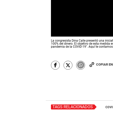
0
La congresista Dina Calle presentó una inicia
s
100% del dinero. El objetivo de esta medida e
e
pandemia de la COVID-19". Aquí te contamos 
c
o
n
d
COPIAR E
s
o
f
0
s
e
c
o
n
d
TAGS RELACIONADOS
s
COVI
V