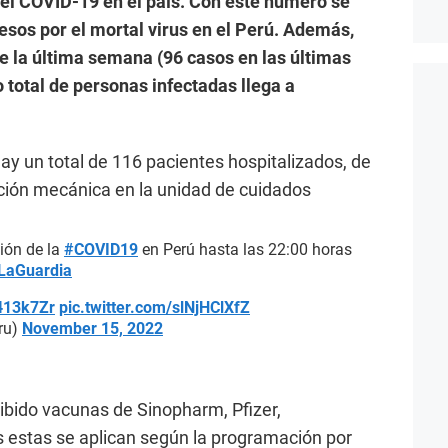
del COVID-19 en el país. Con este número se
cesos por el mortal virus en el Perú. Además,
e la última semana (96 casos en las últimas
o total de personas infectadas llega a
ay un total de 116 pacientes hospitalizados, de
ación mecánica en la unidad de cuidados
ión de la
#COVID19
en Perú hasta las 22:00 horas
LaGuardia
O413k7Zr
pic.twitter.com/slNjHClXfZ
ru)
November 15, 2022
ibido vacunas de Sinopharm, Pfizer,
estas se aplican según la programación por