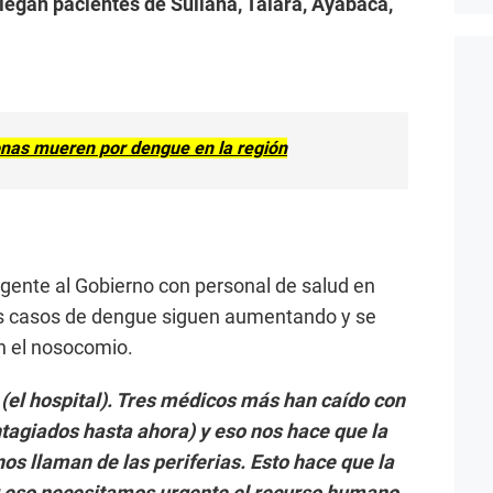
llegan pacientes de Sullana, Talara, Ayabaca,
onas mueren por dengue en la región
urgente al Gobierno con personal de salud en
os casos de dengue siguen aumentando y se
en el nosocomio.
(el hospital). Tres médicos más han caído con
tagiados hasta ahora) y eso nos hace que la
os llaman de las periferias. Esto hace que la
or eso necesitamos urgente el recurso humano