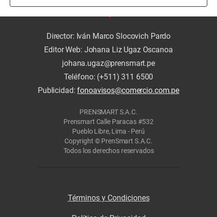
Director: Iván Marco Slocovich Pardo
Editor Web: Johana Liz Ugaz Oscanoa
johana.ugaz@prensmart.pe
Teléfono: (+511) 311 6500
Publicidad:
fonoavisos@comercio.com.pe
PRENSMART S.A.C.
Prensmart Calle Paracas #532
Pueblo Libre, Lima - Perú
Copyright © PrenSmart S.A.C.
Todos los derechos reservados
Términos y Condiciones