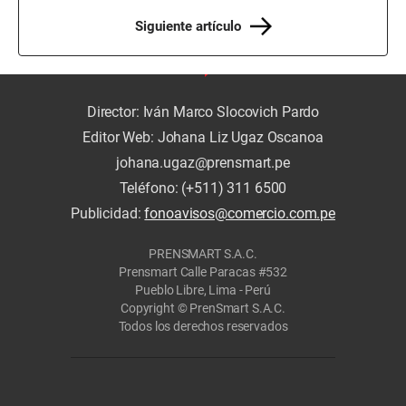
Siguiente artículo
Director: Iván Marco Slocovich Pardo
Editor Web: Johana Liz Ugaz Oscanoa
johana.ugaz@prensmart.pe
Teléfono: (+511) 311 6500
Publicidad:
fonoavisos@comercio.com.pe
PRENSMART S.A.C.
Prensmart Calle Paracas #532
Pueblo Libre, Lima - Perú
Copyright © PrenSmart S.A.C.
Todos los derechos reservados