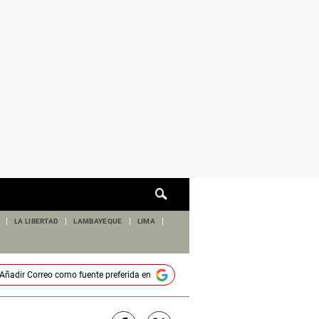
Cuadro
de
búsqueda
LA LIBERTAD
LAMBAYEQUE
LIMA
Añadir
Correo
como fuente preferida en