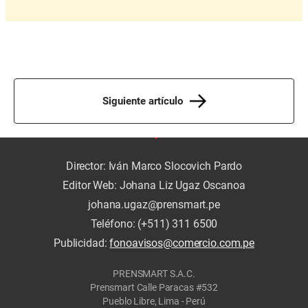
Siguiente artículo
Director: Iván Marco Slocovich Pardo
Editor Web: Johana Liz Ugaz Oscanoa
johana.ugaz@prensmart.pe
Teléfono: (+511) 311 6500
Publicidad:
fonoavisos@comercio.com.pe
PRENSMART S.A.C.
Prensmart Calle Paracas #532
Pueblo Libre, Lima - Perú