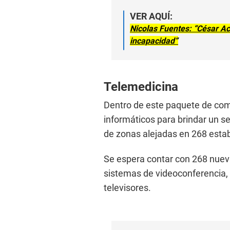
VER AQUÍ:
Nicolas Fuentes: “César A
incapacidad”
Telemedicina
Dentro de este paquete de co
informáticos para brindar un se
de zonas alejadas en 268 esta
Se espera contar con 268 nue
sistemas de videoconferencia, 
televisores.