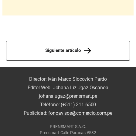
Siguiente artículo
Director: Iván Marco Slocovich Pardo
Editor Web: Johana Liz Ugaz Oscanoa
johana.ugaz@prensmart.pe
Teléfono: (+511) 311 6500
Publicidad:
fonoavisos@comercio.com.pe
PRENSMART S.A.C.
Prensmart Calle Paracas #532