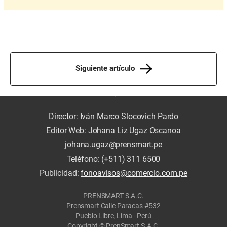
Siguiente artículo
Director: Iván Marco Slocovich Pardo
Editor Web: Johana Liz Ugaz Oscanoa
johana.ugaz@prensmart.pe
Teléfono: (+511) 311 6500
Publicidad:
fonoavisos@comercio.com.pe
PRENSMART S.A.C.
Prensmart Calle Paracas #532
Pueblo Libre, Lima - Perú
Copyright © PrenSmart S.A.C.