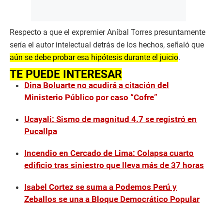
Respecto a que el expremier Aníbal Torres presuntamente
sería el autor intelectual detrás de los hechos, señaló que
aún se debe probar esa hipótesis durante el juicio
.
TE PUEDE INTERESAR
Dina Boluarte no acudirá a citación del
Ministerio Público por caso “Cofre”
Ucayali: Sismo de magnitud 4.7 se registró en
Pucallpa
Incendio en Cercado de Lima: Colapsa cuarto
edificio tras siniestro que lleva más de 37 horas
Isabel Cortez se suma a Podemos Perú y
Zeballos se una a Bloque Democrático Popular