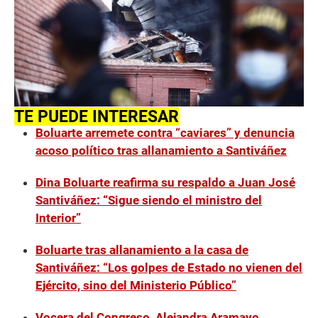
TE PUEDE INTERESAR
Boluarte arremete contra “caviares” y denuncia
acoso político tras allanamiento a Santiváñez
Dina Boluarte reafirma su respaldo a Juan José
Santiváñez: “Sigue siendo el ministro del
Interior”
Boluarte tras allanamiento a la casa de
Santiváñez: “Los golpes de Estado no vienen del
Ejército, sino del Ministerio Público”
Vocera del Congreso, Alejandra Aramayo,