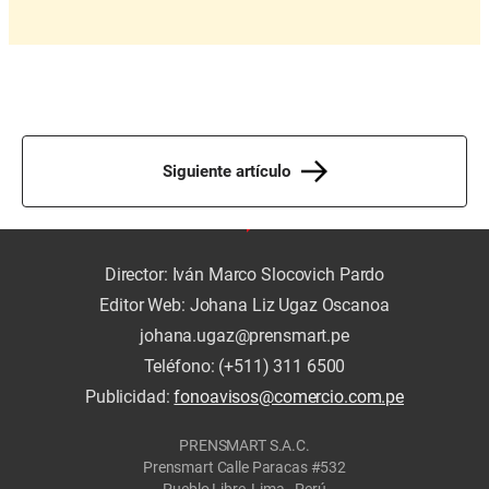
Siguiente artículo
Director: Iván Marco Slocovich Pardo
Editor Web: Johana Liz Ugaz Oscanoa
johana.ugaz@prensmart.pe
Teléfono: (+511) 311 6500
Publicidad:
fonoavisos@comercio.com.pe
PRENSMART S.A.C.
Prensmart Calle Paracas #532
Pueblo Libre, Lima - Perú