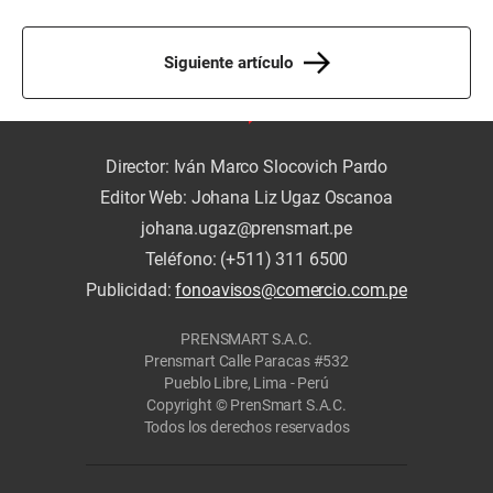
Siguiente artículo
Director: Iván Marco Slocovich Pardo
Editor Web: Johana Liz Ugaz Oscanoa
johana.ugaz@prensmart.pe
Teléfono: (+511) 311 6500
Publicidad:
fonoavisos@comercio.com.pe
PRENSMART S.A.C.
Prensmart Calle Paracas #532
Pueblo Libre, Lima - Perú
Copyright © PrenSmart S.A.C.
Todos los derechos reservados