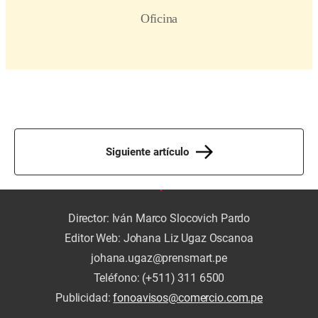
Siguiente artículo
Director: Iván Marco Slocovich Pardo
Editor Web: Johana Liz Ugaz Oscanoa
johana.ugaz@prensmart.pe
Teléfono: (+511) 311 6500
Publicidad:
fonoavisos@comercio.com.pe