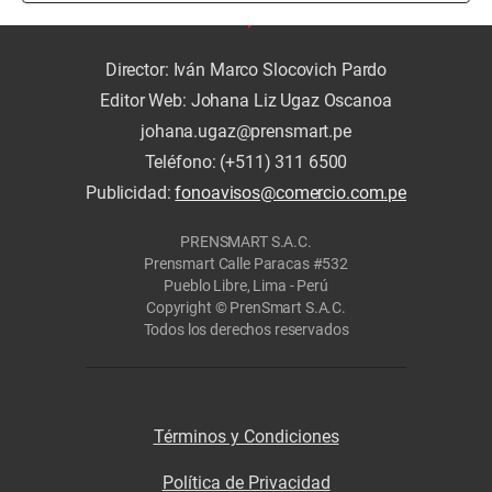
Director: Iván Marco Slocovich Pardo
Editor Web: Johana Liz Ugaz Oscanoa
johana.ugaz@prensmart.pe
Teléfono: (+511) 311 6500
Publicidad:
fonoavisos@comercio.com.pe
PRENSMART S.A.C.
Prensmart Calle Paracas #532
Pueblo Libre, Lima - Perú
Copyright © PrenSmart S.A.C.
Todos los derechos reservados
Términos y Condiciones
Política de Privacidad