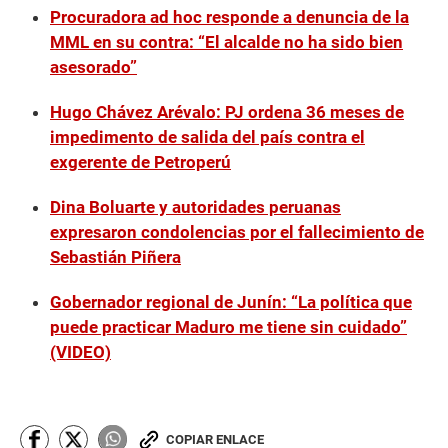
Procuradora ad hoc responde a denuncia de la
MML en su contra: “El alcalde no ha sido bien
asesorado”
Hugo Chávez Arévalo: PJ ordena 36 meses de
impedimento de salida del país contra el
exgerente de Petroperú
Dina Boluarte y autoridades peruanas
expresaron condolencias por el fallecimiento de
Sebastián Piñera
Gobernador regional de Junín: “La política que
puede practicar Maduro me tiene sin cuidado”
(VIDEO)
COPIAR ENLACE