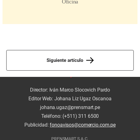
Siguiente artículo
Director: Iván Marco Slocovich Pardo
Editor Web: Johana Liz Ugaz Oscanoa
johana.ugaz@prensmart.pe
Teléfono: (+511) 311 6500
Publicidad:
fonoavisos@comercio.com.pe
PRENSMART S.A.C.