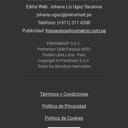
Editor Web: Johana Liz Ugaz Oscanoa
johana.ugaz@prensmart.pe
Teléfono: (+511) 311 6500
Publicidad:
fonoavisos@comercio.com.pe
PRENSMART S.A.C.
Prensmart Calle Paracas #532
Pueblo Libre, Lima - Perú
Copyright © PrenSmart S.A.C.
Todos los derechos reservados
Términos y Condiciones
Política de Privacidad
Politica de Cookies