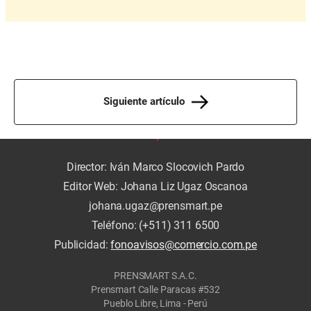
Siguiente artículo
Director: Iván Marco Slocovich Pardo
Editor Web: Johana Liz Ugaz Oscanoa
johana.ugaz@prensmart.pe
Teléfono: (+511) 311 6500
Publicidad:
fonoavisos@comercio.com.pe
PRENSMART S.A.C.
Prensmart Calle Paracas #532
Pueblo Libre, Lima - Perú