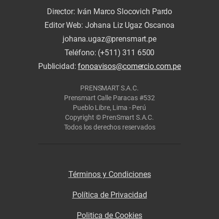
Director: Iván Marco Slocovich Pardo
Editor Web: Johana Liz Ugaz Oscanoa
johana.ugaz@prensmart.pe
Teléfono: (+511) 311 6500
Publicidad:
fonoavisos@comercio.com.pe
PRENSMART S.A.C.
Prensmart Calle Paracas #532
Pueblo Libre, Lima - Perú
Copyright © PrenSmart S.A.C.
Todos los derechos reservados
Términos y Condiciones
Política de Privacidad
Politica de Cookies