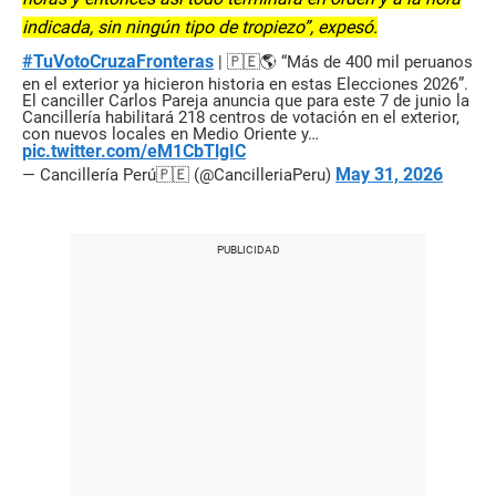
indicada, sin ningún tipo de tropiezo”, expesó.
#TuVotoCruzaFronteras
| 🇵🇪🌎 “Más de 400 mil peruanos
en el exterior ya hicieron historia en estas Elecciones 2026”.
El canciller Carlos Pareja anuncia que para este 7 de junio la
Cancillería habilitará 218 centros de votación en el exterior,
con nuevos locales en Medio Oriente y…
pic.twitter.com/eM1CbTlgIC
May 31, 2026
— Cancillería Perú🇵🇪 (@CancilleriaPeru)