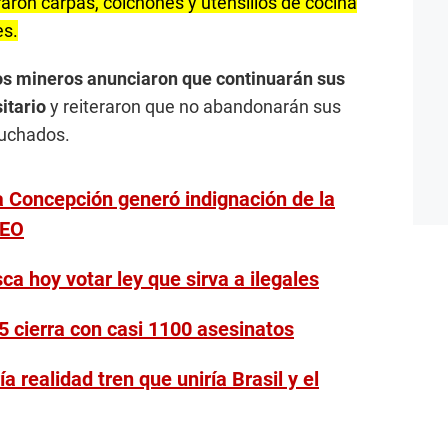
iraron carpas, colchones y utensilios de cocina
es.
os mineros anunciaron que continuarán sus
sitario
y reiteraron que no abandonarán sus
uchados.
 a Concepción generó indignación de la
DEO
a hoy votar ley que sirva a ilegales
 cierra con casi 1100 asesinatos
ía realidad tren que uniría Brasil y el