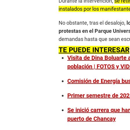
Durante la intervención,
se ret
instalados por los manifestant
No obstante, tras el desalojo,
l
protestas en el Parque Univer
demandas hasta que sean esc
TE PUEDE INTERESAR
Visita de Dina Boluarte
población | FOTOS y VI
Comisión de Energía busc
Primer semestre de 2025
Se inició carrera que har
puerto de Chancay