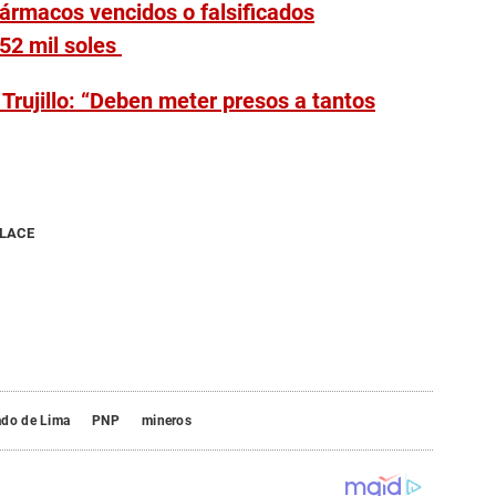
fármacos vencidos o falsificados
52 mil soles
Trujillo: “Deben meter presos a tantos
NLACE
ado de Lima
PNP
mineros