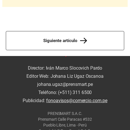
Siguiente artículo
Director: Iván Marco Slocovich Pardo
Editor Web: Johana Liz Ugaz Oscanoa
johana.ugaz@prensmart.pe
Teléfono: (+511) 311 6500
Publicidad:
fonoavisos@comercio.com.pe
PRENSMART S.A.C.
Prensmart Calle Paracas #532
Pueblo Libre, Lima - Perú