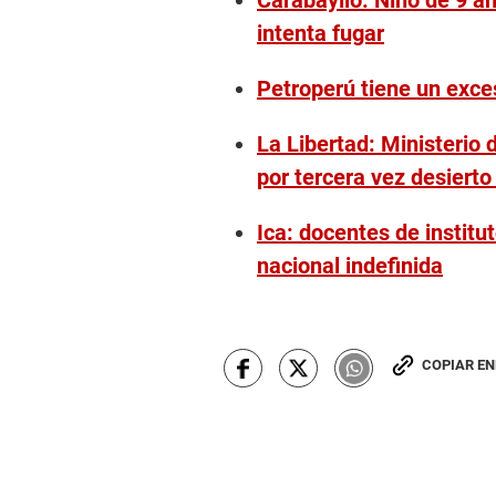
Carabayllo: Niño de 9 a
intenta fugar
Petroperú tiene un exce
La Libertad: Ministerio
por tercera vez desierto
Ica: docentes de institu
nacional indefinida
COPIAR E