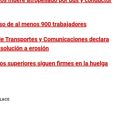
ños muere atropellado por bus y conductor
so de al menos 900 trabajadores
 de Transportes y Comunicaciones declara
 solución a erosión
tos superiores siguen firmes en la huelga
NLACE