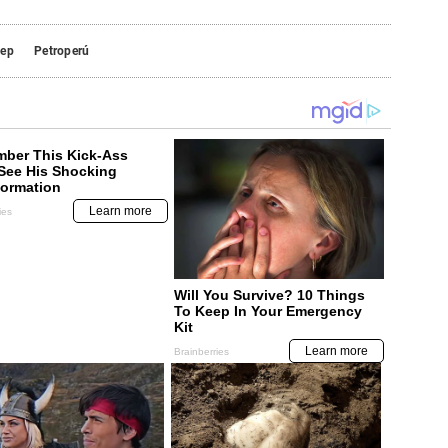
iep
Petroperú