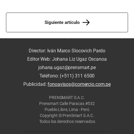
Siguiente artículo
Director: Iván Marco Slocovich Pardo
Editor Web: Johana Liz Ugaz Oscanoa
johana.ugaz@prensmart.pe
Teléfono: (+511) 311 6500
Publicidad:
fonoavisos@comercio.com.pe
PRENSMART S.A.C.
Prensmart Calle Paracas #532
Pueblo Libre, Lima - Perú
Copyright © PrenSmart S.A.C.
Todos los derechos reservados