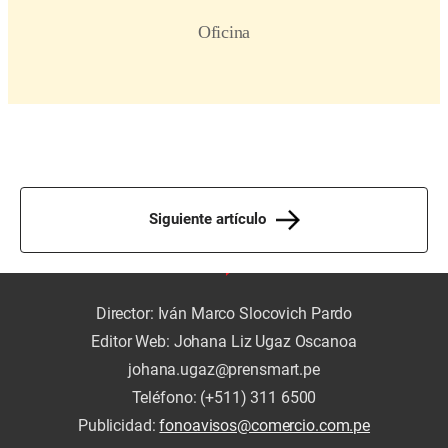
Siguiente artículo
Director: Iván Marco Slocovich Pardo
Editor Web: Johana Liz Ugaz Oscanoa
johana.ugaz@prensmart.pe
Teléfono: (+511) 311 6500
Publicidad:
fonoavisos@comercio.com.pe