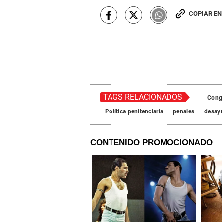
COPIAR E
TAGS RELACIONADOS
Cong
Política penitenciaria
penales
desay