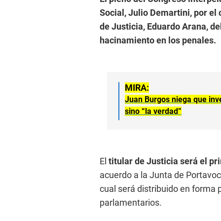
Social, Julio Demartini, por el
de Justicia, Eduardo Arana, deb
hacinamiento en los penales.
MIRA:
Juan Burgos niega que inve
sino “la verdad”
El
titular de Justicia será el p
acuerdo a la Junta de Portavoce
cual será distribuido en forma 
parlamentarios.