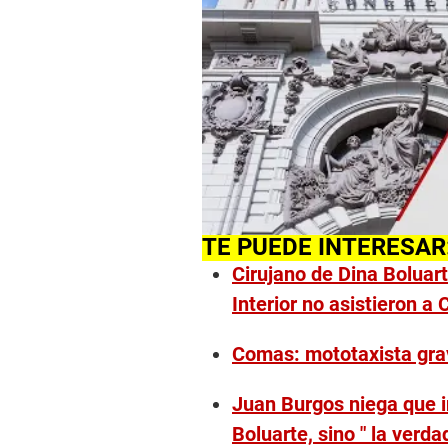
TE PUEDE INTERESAR
Cirujano de Dina Boluart
Interior no asistieron a
Comas: mototaxista grav
Juan Burgos niega que i
Boluarte, sino " la verda