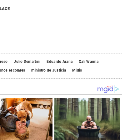
NLACE
reso
Julio Demartini
Eduardo Arana
Qali Warma
unos escolares
ministro de Justicia
Midis