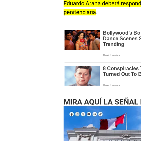
Eduardo Arana deberá responde
penitenciaria
.
MIRA AQUÍ LA SEÑAL 