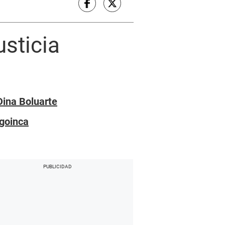
usticia
Dina Boluarte
igoinca