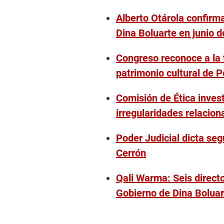
Alberto Otárola confirma
Dina Boluarte en junio 
Congreso reconoce a la 
patrimonio cultural de P
Comisión de Ética invest
irregularidades relacion
Poder Judicial dicta seg
Cerrón
Qali Warma: Seis direct
Gobierno de Dina Boluar