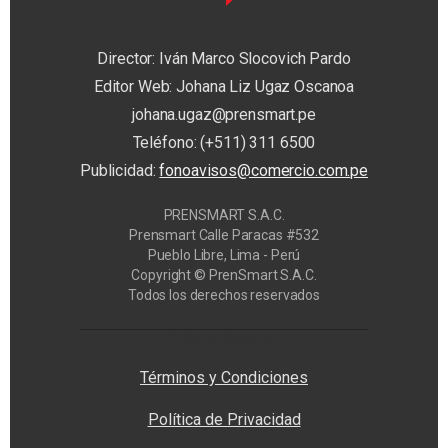
Director: Iván Marco Slocovich Pardo
Editor Web: Johana Liz Ugaz Oscanoa
johana.ugaz@prensmart.pe
Teléfono: (+511) 311 6500
Publicidad:
fonoavisos@comercio.com.pe
PRENSMART S.A.C.
Prensmart Calle Paracas #532
Pueblo Libre, Lima - Perú
Copyright © PrenSmart S.A.C.
Todos los derechos reservados
Privacy Manager
Términos y Condiciones
Política de Privacidad