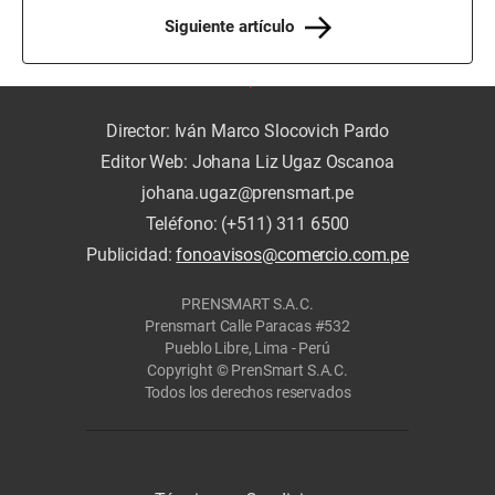
Siguiente artículo
Director: Iván Marco Slocovich Pardo
Editor Web: Johana Liz Ugaz Oscanoa
johana.ugaz@prensmart.pe
Teléfono: (+511) 311 6500
Publicidad:
fonoavisos@comercio.com.pe
PRENSMART S.A.C.
Prensmart Calle Paracas #532
Pueblo Libre, Lima - Perú
Copyright © PrenSmart S.A.C.
Todos los derechos reservados