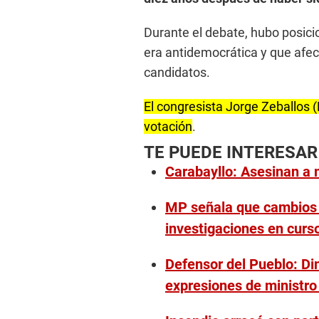
Durante el debate, hubo posici
era antidemocrática y que afec
candidatos.
El congresista Jorge Zeballos 
votación
.
TE PUEDE INTERESAR
Carabayllo: Asesinan a m
MP señala que cambios e
investigaciones en curs
Defensor del Pueblo: Di
expresiones de ministr