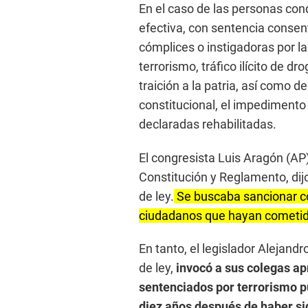
En el caso de las personas cond
efectiva, con sentencia consent
cómplices o instigadoras por la
terrorismo, tráfico ilícito de d
traición a la patria, así como d
constitucional, el impedimento
declaradas rehabilitadas.
El congresista Luis Aragón (AP
Constitución y Reglamento, di
de ley.
Se buscaba sancionar c
ciudadanos que hayan cometid
En tanto, el legislador Alejand
de ley,
invocó a sus colegas a
sentenciados por terrorismo p
diez años después de haber sid