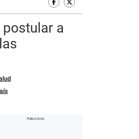
 postular a
las
alud
aís