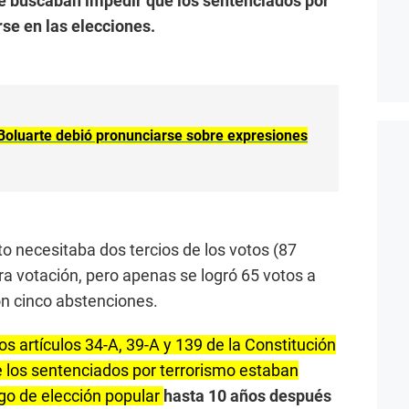
ue buscaban impedir que los sentenciados por
se en las elecciones.
Boluarte debió pronunciarse sobre expresiones
o necesitaba dos tercios de los votos (87
ra votación, pero apenas se logró 65 votos a
on cinco abstenciones.
s artículos 34-A, 39-A y 139 de la Constitución
ue los sentenciados por terrorismo estaban
go de elección popular
hasta 10 años después