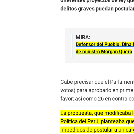
diferentes proyectos de ley q
delitos graves puedan postular
MIRA:
Defensor del Pueblo: Dina 
de ministro Morgan Quero
Cabe precisar que el Parlament
votos) para aprobarlo en prime
favor; así como 26 en contra c
La propuesta, que modificaba lo
Política del Perú, planteaba q
impedidos de postular a un car