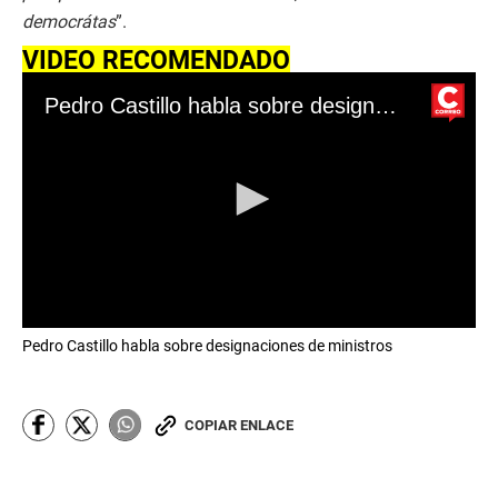
democrátas
”.
VIDEO RECOMENDADO
Pedro Castillo habla sobre designaciones de ministros
0
Pedro Castillo habla sobre designaciones de ministros
s
e
c
o
n
COPIAR ENLACE
d
s
o
f