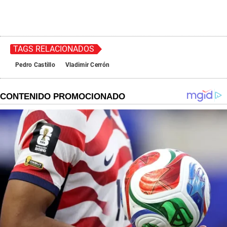
0
s
e
c
o
n
TAGS RELACIONADOS
d
s
Pedro Castillo
Vladimir Cerrón