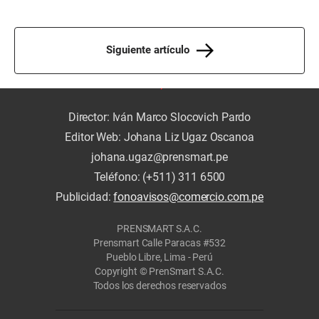
Siguiente artículo
Director: Iván Marco Slocovich Pardo
Editor Web: Johana Liz Ugaz Oscanoa
johana.ugaz@prensmart.pe
Teléfono: (+511) 311 6500
Publicidad:
fonoavisos@comercio.com.pe
PRENSMART S.A.C.
Prensmart Calle Paracas #532
Pueblo Libre, Lima - Perú
Copyright © PrenSmart S.A.C.
Todos los derechos reservados