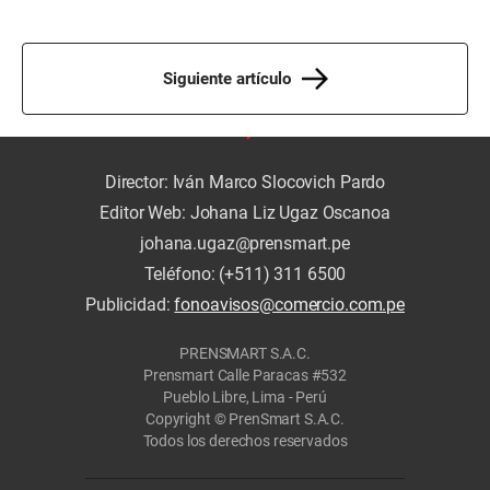
Siguiente artículo
Director: Iván Marco Slocovich Pardo
Editor Web: Johana Liz Ugaz Oscanoa
johana.ugaz@prensmart.pe
Teléfono: (+511) 311 6500
Publicidad:
fonoavisos@comercio.com.pe
PRENSMART S.A.C.
Prensmart Calle Paracas #532
Pueblo Libre, Lima - Perú
Copyright © PrenSmart S.A.C.
Todos los derechos reservados