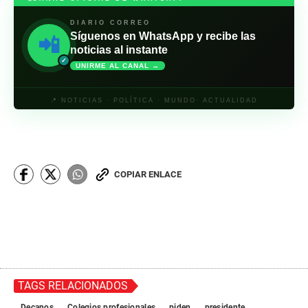
DIARIO CORREO
Síguenos en WhatsApp y recibe las
📲
noticias al instante
✓
UNIRME AL CANAL →
📍 NOTICIAS · POLÍTICA · MUNDO· ACTUALIDAD
COPIAR ENLACE
TAGS RELACIONADOS
Decanos
Colegios profesionales
piden
presidente